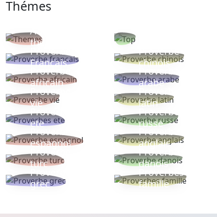
Thémes
Autres
Proverbes
thèmes
populaires
Proverbe
Proverbe
Français
chinois
Proverbe
Proverbe
africain
arabe
Proverbe
Proverbe
vie
latin
Proverbes
Proverbe
ete
russe
Proverbe
Proverbe
espagnol
anglais
Proverbe
Proverbe
turc
danois
Proverbe
Proverbes
grec
famille