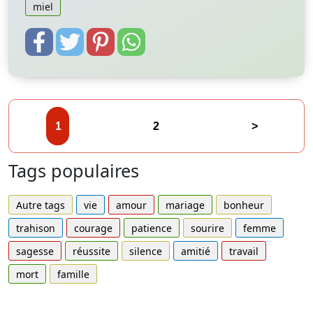
miel
1
2
>
Tags populaires
Autre tags
vie
amour
mariage
bonheur
trahison
courage
patience
sourire
femme
sagesse
réussite
silence
amitié
travail
mort
famille