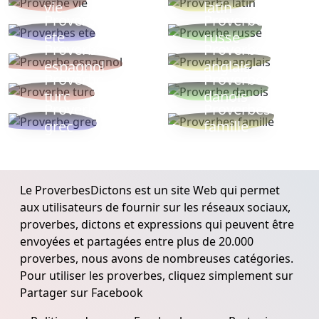
vie
latin
Proverbes
Proverbe
ete
russe
Proverbe
Proverbe
espagnol
anglais
Proverbe
Proverbe
turc
danois
Proverbe
Proverbes
grec
famille
Le ProverbesDictons est un site Web qui permet
aux utilisateurs de fournir sur les réseaux sociaux,
proverbes, dictons et expressions qui peuvent être
envoyées et partagées entre plus de 20.000
proverbes, nous avons de nombreuses catégories.
Pour utiliser les proverbes, cliquez simplement sur
Partager sur Facebook