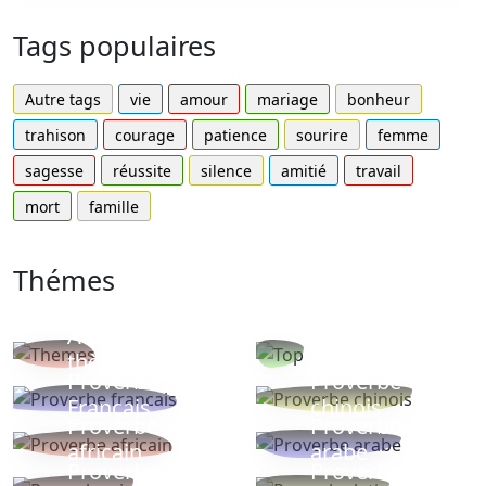
Tags populaires
Autre tags
vie
amour
mariage
bonheur
trahison
courage
patience
sourire
femme
sagesse
réussite
silence
amitié
travail
mort
famille
Thémes
Autres
Proverbes
thèmes
populaires
Proverbe
Proverbe
Français
chinois
Proverbe
Proverbe
africain
arabe
Proverbe
Proverbe