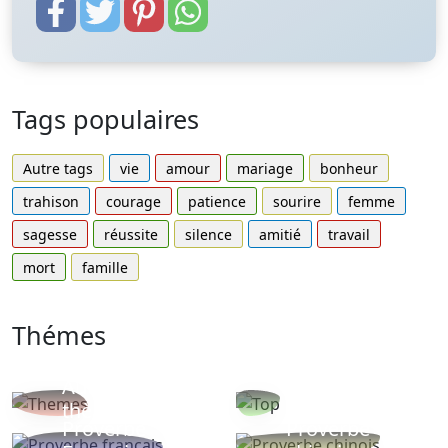
Tags populaires
Autre tags
vie
amour
mariage
bonheur
trahison
courage
patience
sourire
femme
sagesse
réussite
silence
amitié
travail
mort
famille
Thémes
Autres
Proverbes
thèmes
populaires
Proverbe
Proverbe