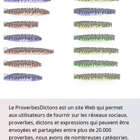
Français
chinois
Proverbe
Proverbe
africain
arabe
Proverbe
Proverbe
vie
latin
Proverbes
Proverbe
ete
russe
Proverbe
Proverbe
espagnol
anglais
Proverbe
Proverbe
turc
danois
Proverbe
Proverbes
grec
famille
Le ProverbesDictons est un site Web qui permet
aux utilisateurs de fournir sur les réseaux sociaux,
proverbes, dictons et expressions qui peuvent être
envoyées et partagées entre plus de 20.000
proverbes, nous avons de nombreuses catégories.