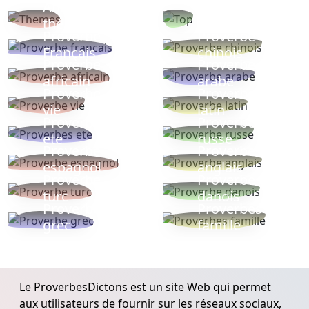
Autres
Proverbes
thèmes
populaires
Proverbe
Proverbe
Français
chinois
Proverbe
Proverbe
africain
arabe
Proverbe
Proverbe
vie
latin
Proverbes
Proverbe
ete
russe
Proverbe
Proverbe
espagnol
anglais
Proverbe
Proverbe
turc
danois
Proverbe
Proverbes
grec
famille
Le ProverbesDictons est un site Web qui permet
aux utilisateurs de fournir sur les réseaux sociaux,