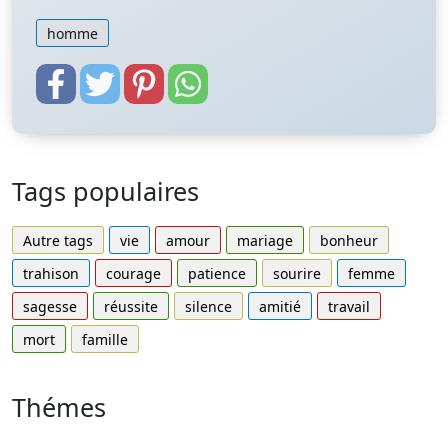
homme
Tags populaires
Autre tags
vie
amour
mariage
bonheur
trahison
courage
patience
sourire
femme
sagesse
réussite
silence
amitié
travail
mort
famille
Thémes