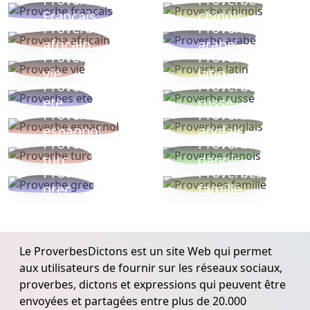
Français
chinois
Proverbe
Proverbe
africain
arabe
Proverbe
Proverbe
vie
latin
Proverbes
Proverbe
ete
russe
Proverbe
Proverbe
espagnol
anglais
Proverbe
Proverbe
turc
danois
Proverbe
Proverbes
grec
famille
Le ProverbesDictons est un site Web qui permet
aux utilisateurs de fournir sur les réseaux sociaux,
proverbes, dictons et expressions qui peuvent être
envoyées et partagées entre plus de 20.000