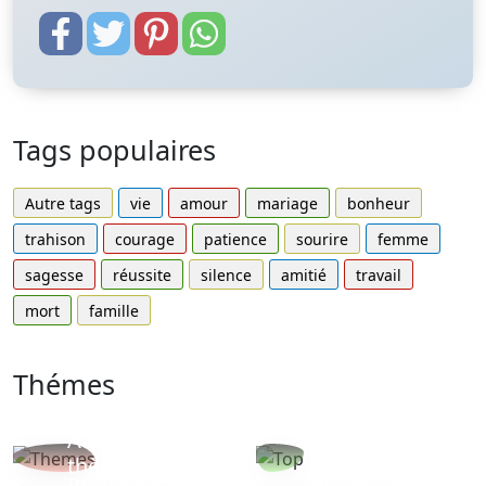
Tags populaires
Autre tags
vie
amour
mariage
bonheur
trahison
courage
patience
sourire
femme
sagesse
réussite
silence
amitié
travail
mort
famille
Thémes
Autres
Proverbes
thèmes
populaires
Proverbe
Proverbe