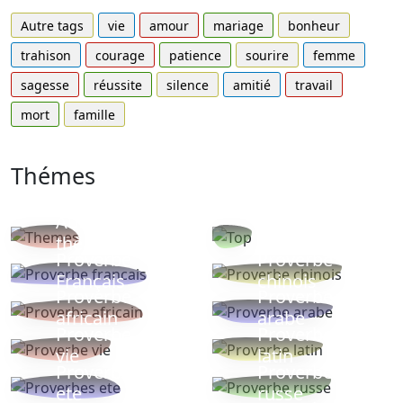
Autre tags
vie
amour
mariage
bonheur
trahison
courage
patience
sourire
femme
sagesse
réussite
silence
amitié
travail
mort
famille
Thémes
Autres
Proverbes
thèmes
populaires
Proverbe
Proverbe
Français
chinois
Proverbe
Proverbe
africain
arabe
Proverbe
Proverbe
vie
latin
Proverbes
Proverbe
ete
russe