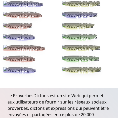
Français
chinois
Proverbe
Proverbe
africain
arabe
Proverbe
Proverbe
vie
latin
Proverbes
Proverbe
ete
russe
Proverbe
Proverbe
espagnol
anglais
Proverbe
Proverbe
turc
danois
Proverbe
Proverbes
grec
famille
Le ProverbesDictons est un site Web qui permet
aux utilisateurs de fournir sur les réseaux sociaux,
proverbes, dictons et expressions qui peuvent être
envoyées et partagées entre plus de 20.000