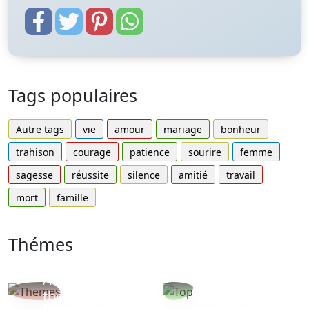
Tags populaires
Autre tags
vie
amour
mariage
bonheur
trahison
courage
patience
sourire
femme
sagesse
réussite
silence
amitié
travail
mort
famille
Thémes
Autres
Proverbes
thèmes
populaires
Proverbe
Proverbe