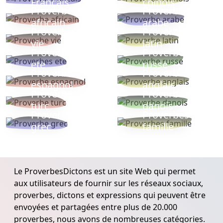
Français
chinois
Proverbe
Proverbe
africain
arabe
Proverbe
Proverbe
vie
latin
Proverbes
Proverbe
ete
russe
Proverbe
Proverbe
espagnol
anglais
Proverbe
Proverbe
turc
danois
Proverbe
Proverbes
grec
famille
Le ProverbesDictons est un site Web qui permet
aux utilisateurs de fournir sur les réseaux sociaux,
proverbes, dictons et expressions qui peuvent être
envoyées et partagées entre plus de 20.000
proverbes, nous avons de nombreuses catégories.