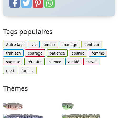
Tags populaires
Autre tags
vie
amour
mariage
bonheur
trahison
courage
patience
sourire
femme
sagesse
réussite
silence
amitié
travail
mort
famille
Thémes
Autres
Proverbes
thèmes
populaires
Proverbe
Proverbe