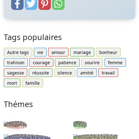
Tags populaires
Autre tags
vie
amour
mariage
bonheur
trahison
courage
patience
sourire
femme
sagesse
réussite
silence
amitié
travail
mort
famille
Thémes
Autres
Proverbes
thèmes
populaires
Proverbe
Proverbe