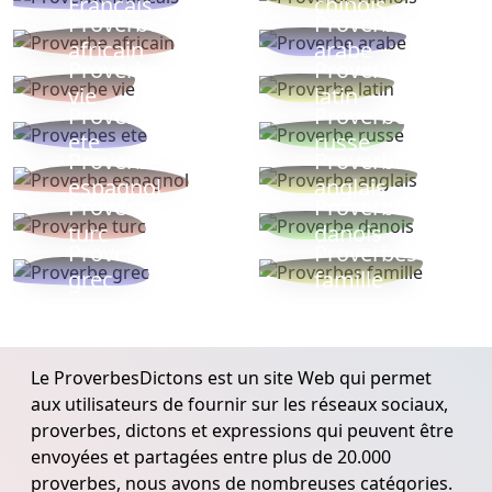
Français
chinois
Proverbe
Proverbe
africain
arabe
Proverbe
Proverbe
vie
latin
Proverbes
Proverbe
ete
russe
Proverbe
Proverbe
espagnol
anglais
Proverbe
Proverbe
turc
danois
Proverbe
Proverbes
grec
famille
Le ProverbesDictons est un site Web qui permet
aux utilisateurs de fournir sur les réseaux sociaux,
proverbes, dictons et expressions qui peuvent être
envoyées et partagées entre plus de 20.000
proverbes, nous avons de nombreuses catégories.