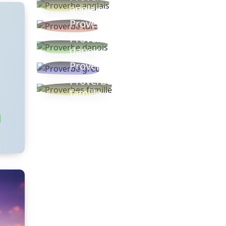
anglais
Proverbe turc
Proverbe
danois
Proverbe grec
Proverbes
famille