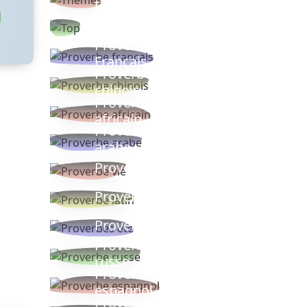
thèmes
Proverbes
populaires
Proverbe
Français
Proverbe
chinois
Proverbe
africain
Proverbe
arabe
Proverbe vie
Proverbe latin
Proverbes ete
Proverbe
russe
Proverbe
espagnol
Proverbe