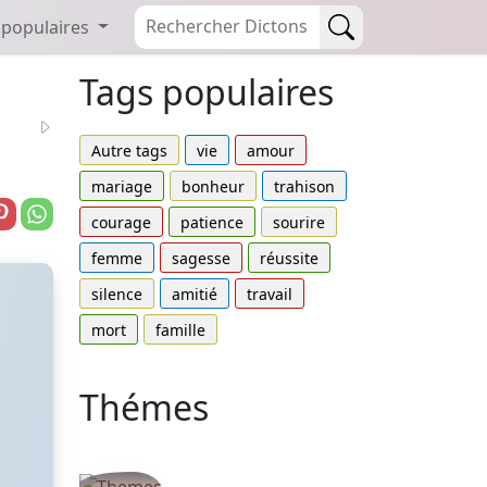
 populaires
Tags populaires
Autre tags
vie
amour
mariage
bonheur
trahison
courage
patience
sourire
femme
sagesse
réussite
silence
amitié
travail
mort
famille
Thémes
Autres