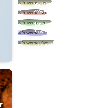
anglais
Proverbe turc
Proverbe
danois
Proverbe grec
Proverbes
famille