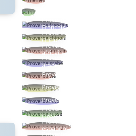
thèmes
Proverbes
populaires
Proverbe
Français
Proverbe
chinois
Proverbe
africain
Proverbe
arabe
Proverbe vie
Proverbe latin
Proverbes ete
Proverbe
russe
Proverbe
espagnol
Proverbe