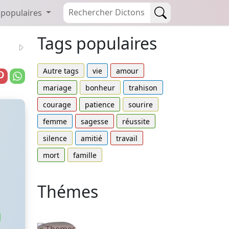
 populaires
Tags populaires
Autre tags
vie
amour
mariage
bonheur
trahison
courage
patience
sourire
femme
sagesse
réussite
silence
amitié
travail
mort
famille
Thémes
Autres