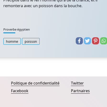
Précipite dans le Nil l'homme qui a de la chance, et il
remontera avec un poisson dans la bouche.
Proverbe égyptien
homme
poisson
Politique de confidentialité
Twitter
Facebook
Partnaires