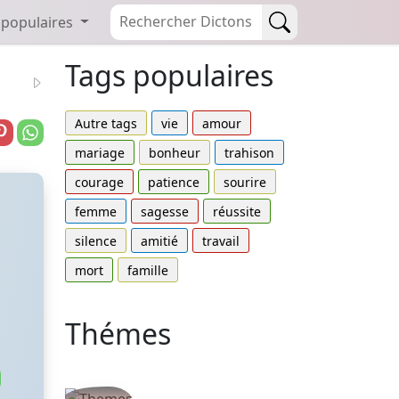
 populaires
Tags populaires
Autre tags
vie
amour
mariage
bonheur
trahison
courage
patience
sourire
femme
sagesse
réussite
silence
amitié
travail
mort
famille
Thémes
Autres