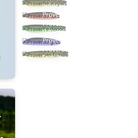
anglais
Proverbe turc
Proverbe
danois
Proverbe grec
Proverbes
famille