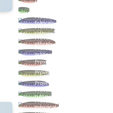
thèmes
Proverbes
populaires
Proverbe
Français
Proverbe
chinois
Proverbe
africain
Proverbe
arabe
Proverbe vie
Proverbe latin
Proverbes ete
Proverbe
russe
Proverbe
espagnol
Proverbe