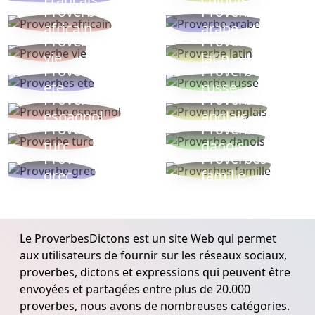
Proverbe
Proverbe
africain
arabe
Proverbe
Proverbe
vie
latin
Proverbes
Proverbe
ete
russe
Proverbe
Proverbe
espagnol
anglais
Proverbe
Proverbe
turc
danois
Proverbe
Proverbes
grec
famille
Le ProverbesDictons est un site Web qui permet
aux utilisateurs de fournir sur les réseaux sociaux,
proverbes, dictons et expressions qui peuvent être
envoyées et partagées entre plus de 20.000
proverbes, nous avons de nombreuses catégories.