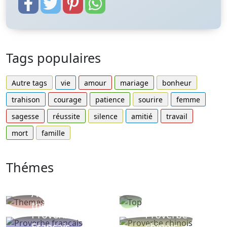
Tags populaires
Autre tags
vie
amour
mariage
bonheur
trahison
courage
patience
sourire
femme
sagesse
réussite
silence
amitié
travail
mort
famille
Thémes
Autres
Proverbes
thèmes
populaires
Proverbe
Proverbe
Français
chinois