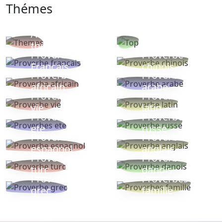
Thémes
Autres
Proverbes
thèmes
populaires
Proverbe
Proverbe
Français
chinois
Proverbe
Proverbe
africain
arabe
Proverbe
Proverbe
vie
latin
Proverbes
Proverbe
ete
russe
Proverbe
Proverbe
espagnol
anglais
Proverbe
Proverbe
turc
danois
Proverbe
Proverbes
grec
famille