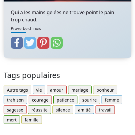
Qui a les mains gelées ne trouve point le pain
trop chaud.
Proverbe chinois
Tags populaires
Autre tags
vie
amour
mariage
bonheur
trahison
courage
patience
sourire
femme
sagesse
réussite
silence
amitié
travail
mort
famille