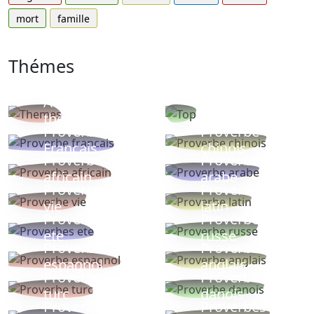
mort
famille
Thémes
Autres
Proverbes
thèmes
populaires
Proverbe
Proverbe
Français
chinois
Proverbe
Proverbe
africain
arabe
Proverbe
Proverbe
vie
latin
Proverbes
Proverbe
ete
russe
Proverbe
Proverbe
espagnol
anglais
Proverbe
Proverbe
turc
danois
Proverbe
Proverbes