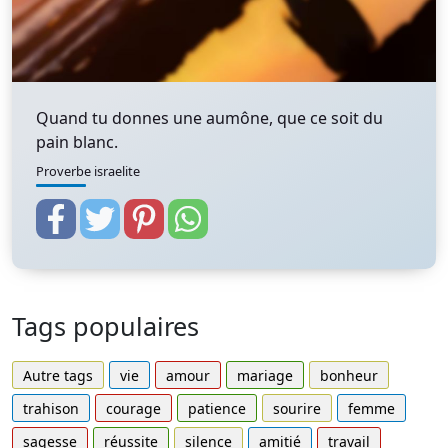
Quand tu donnes une aumône, que ce soit du
pain blanc.
Proverbe israelite
Tags populaires
Autre tags
vie
amour
mariage
bonheur
trahison
courage
patience
sourire
femme
sagesse
réussite
silence
amitié
travail