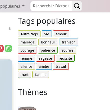
 populaires
Tags populaires
Autre tags
vie
amour
mariage
bonheur
trahison
courage
patience
sourire
femme
sagesse
réussite
silence
amitié
travail
mort
famille
Thémes
Autres