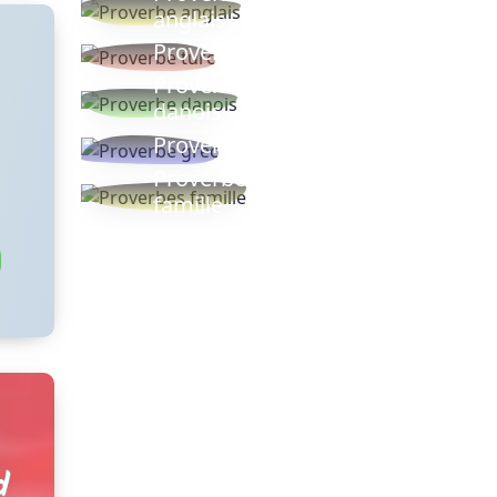
anglais
Proverbe turc
Proverbe
danois
Proverbe grec
Proverbes
famille