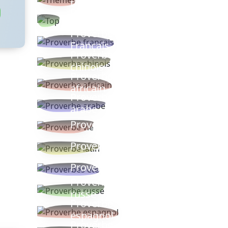
thèmes
Proverbes
populaires
Proverbe
Français
Proverbe
chinois
Proverbe
africain
Proverbe
arabe
Proverbe vie
Proverbe latin
Proverbes ete
Proverbe
russe
Proverbe
espagnol
Proverbe