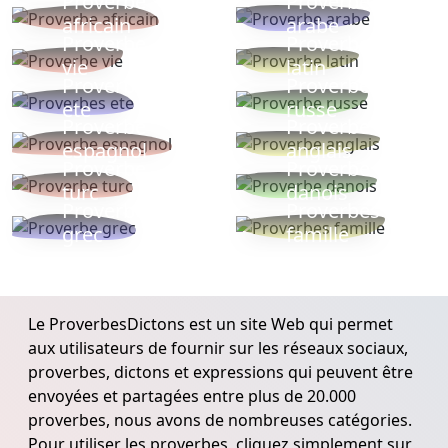
Proverbe
Proverbe
africain
arabe
Proverbe
Proverbe
vie
latin
Proverbes
Proverbe
ete
russe
Proverbe
Proverbe
espagnol
anglais
Proverbe
Proverbe
turc
danois
Proverbe
Proverbes
grec
famille
Le ProverbesDictons est un site Web qui permet
aux utilisateurs de fournir sur les réseaux sociaux,
proverbes, dictons et expressions qui peuvent être
envoyées et partagées entre plus de 20.000
proverbes, nous avons de nombreuses catégories.
Pour utiliser les proverbes, cliquez simplement sur