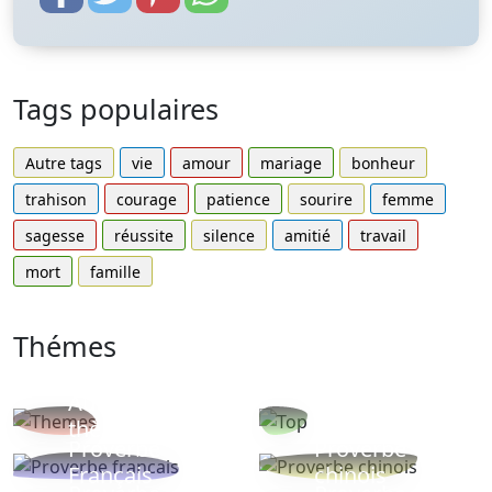
Tags populaires
Autre tags
vie
amour
mariage
bonheur
trahison
courage
patience
sourire
femme
sagesse
réussite
silence
amitié
travail
mort
famille
Thémes
Autres
Proverbes
thèmes
populaires
Proverbe
Proverbe
Français
chinois