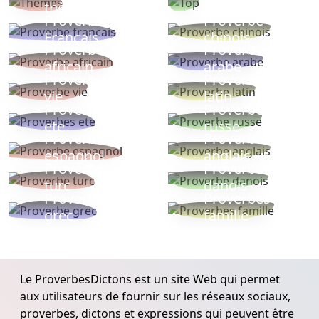
thèmes
populaires
Proverbe
Proverbe
Français
chinois
Proverbe
Proverbe
africain
arabe
Proverbe
Proverbe
vie
latin
Proverbes
Proverbe
ete
russe
Proverbe
Proverbe
espagnol
anglais
Proverbe
Proverbe
turc
danois
Proverbe
Proverbes
grec
famille
Le ProverbesDictons est un site Web qui permet
aux utilisateurs de fournir sur les réseaux sociaux,
proverbes, dictons et expressions qui peuvent être