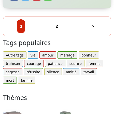
1
2
>
Tags populaires
Autre tags
vie
amour
mariage
bonheur
trahison
courage
patience
sourire
femme
sagesse
réussite
silence
amitié
travail
mort
famille
Thémes
Autres
Proverbes