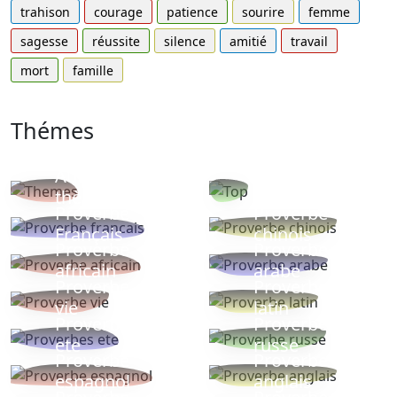
trahison
courage
patience
sourire
femme
sagesse
réussite
silence
amitié
travail
mort
famille
Thémes
Autres
Proverbes
thèmes
populaires
Proverbe
Proverbe
Français
chinois
Proverbe
Proverbe
africain
arabe
Proverbe
Proverbe
vie
latin
Proverbes
Proverbe
ete
russe
Proverbe
Proverbe
espagnol
anglais