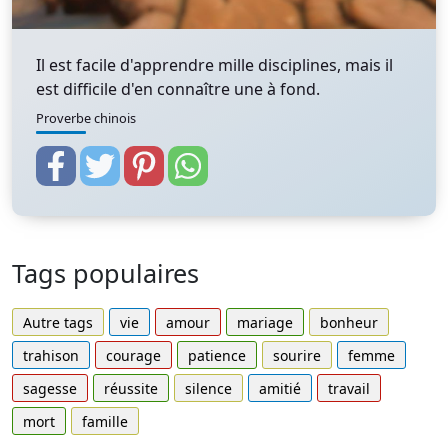
Il est facile d'apprendre mille disciplines, mais il
est difficile d'en connaître une à fond.
Proverbe chinois
Tags populaires
Autre tags
vie
amour
mariage
bonheur
trahison
courage
patience
sourire
femme
sagesse
réussite
silence
amitié
travail
mort
famille