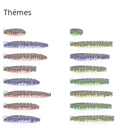
Thémes
Autres
Proverbes
thèmes
populaires
Proverbe
Proverbe
Français
chinois
Proverbe
Proverbe
africain
arabe
Proverbe
Proverbe
vie
latin
Proverbes
Proverbe
ete
russe
Proverbe
Proverbe
espagnol
anglais
Proverbe
Proverbe
turc
danois
Proverbe
Proverbes
grec
famille