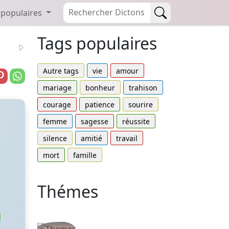
 populaires
Tags populaires
Autre tags
vie
amour
mariage
bonheur
trahison
courage
patience
sourire
femme
sagesse
réussite
silence
amitié
travail
mort
famille
Thémes
Autres