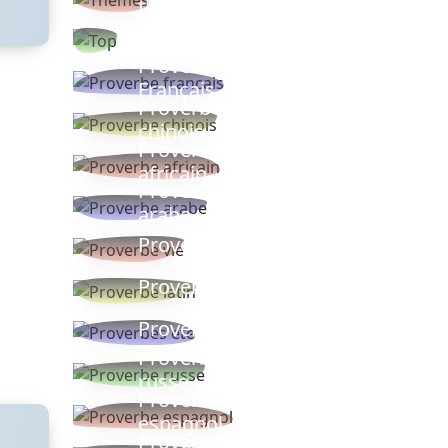
thèmes
Proverbes
populaires
Proverbe
Français
Proverbe
chinois
Proverbe
africain
Proverbe
arabe
Proverbe vie
Proverbe latin
Proverbes ete
Proverbe
russe
Proverbe
espagnol
Proverbe