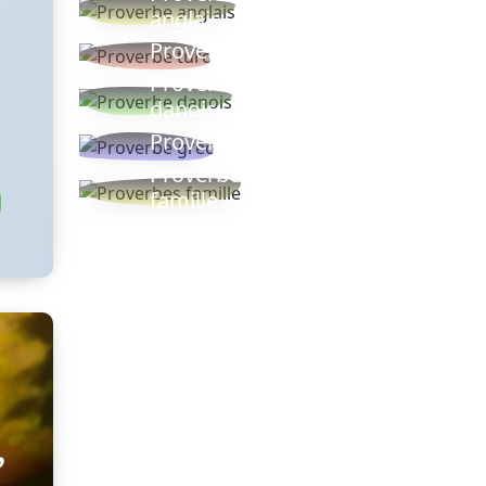
anglais
Proverbe turc
Proverbe
danois
Proverbe grec
Proverbes
famille