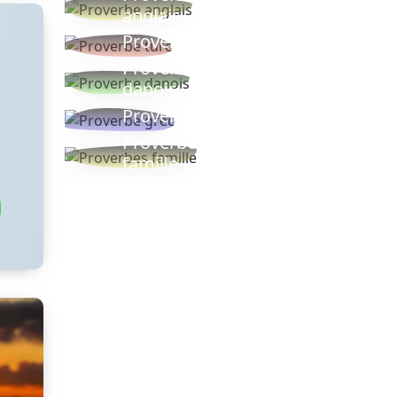
anglais
Proverbe turc
Proverbe
danois
Proverbe grec
Proverbes
famille