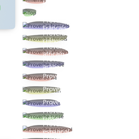
thèmes
Proverbes
populaires
Proverbe
Français
Proverbe
chinois
Proverbe
africain
Proverbe
arabe
Proverbe vie
Proverbe latin
Proverbes ete
Proverbe
russe
Proverbe
espagnol
Proverbe