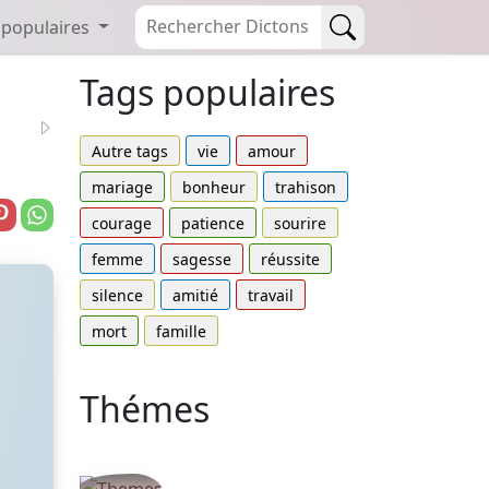
 populaires
Tags populaires
Autre tags
vie
amour
mariage
bonheur
trahison
courage
patience
sourire
femme
sagesse
réussite
silence
amitié
travail
mort
famille
Thémes
Autres