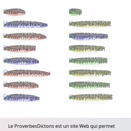
Autres
Proverbes
thèmes
populaires
Proverbe
Proverbe
Français
chinois
Proverbe
Proverbe
africain
arabe
Proverbe
Proverbe
vie
latin
Proverbes
Proverbe
ete
russe
Proverbe
Proverbe
espagnol
anglais
Proverbe
Proverbe
turc
danois
Proverbe
Proverbes
grec
famille
Le ProverbesDictons est un site Web qui permet