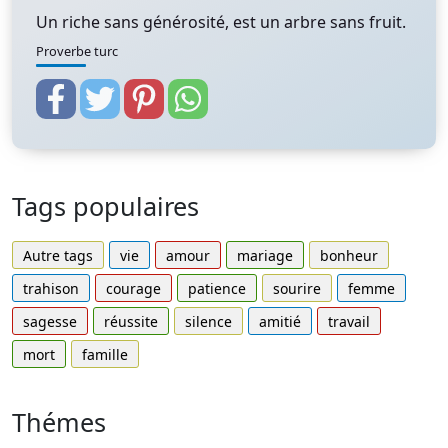
Un riche sans générosité, est un arbre sans fruit.
Proverbe turc
Tags populaires
Autre tags
vie
amour
mariage
bonheur
trahison
courage
patience
sourire
femme
sagesse
réussite
silence
amitié
travail
mort
famille
Thémes