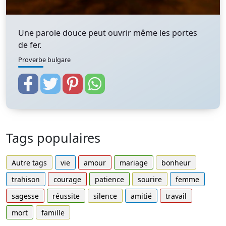
Une parole douce peut ouvrir même les portes
de fer.
Proverbe bulgare
Tags populaires
Autre tags
vie
amour
mariage
bonheur
trahison
courage
patience
sourire
femme
sagesse
réussite
silence
amitié
travail
mort
famille