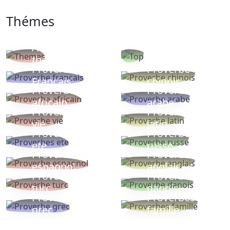
Thémes
Autres
Proverbes
thèmes
populaires
Proverbe
Proverbe
Français
chinois
Proverbe
Proverbe
africain
arabe
Proverbe
Proverbe
vie
latin
Proverbes
Proverbe
ete
russe
Proverbe
Proverbe
espagnol
anglais
Proverbe
Proverbe
turc
danois
Proverbe
Proverbes
grec
famille