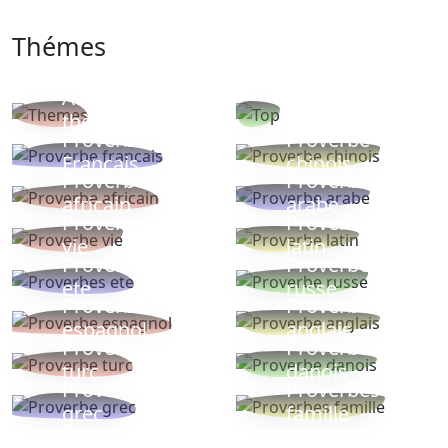
Thémes
Autres
Proverbes
thèmes
populaires
Proverbe
Proverbe
Français
chinois
Proverbe
Proverbe
africain
arabe
Proverbe
Proverbe
vie
latin
Proverbes
Proverbe
ete
russe
Proverbe
Proverbe
espagnol
anglais
Proverbe
Proverbe
turc
danois
Proverbe
Proverbes
grec
famille