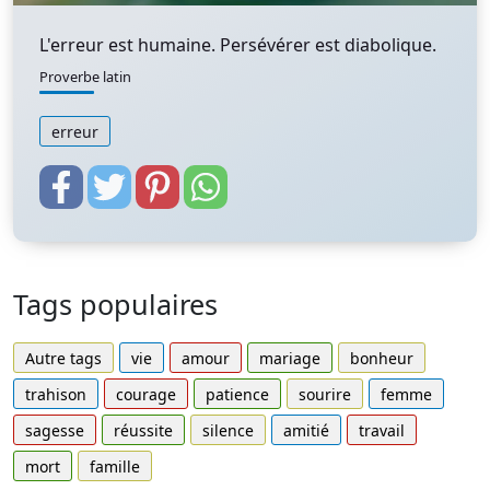
L'erreur est humaine. Persévérer est diabolique.
Proverbe latin
erreur
Tags populaires
Autre tags
vie
amour
mariage
bonheur
trahison
courage
patience
sourire
femme
sagesse
réussite
silence
amitié
travail
mort
famille