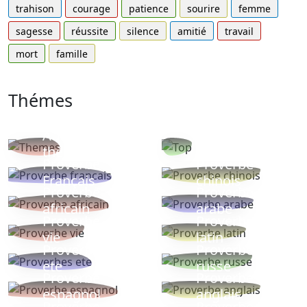
trahison
courage
patience
sourire
femme
sagesse
réussite
silence
amitié
travail
mort
famille
Thémes
Autres
Proverbes
thèmes
populaires
Proverbe
Proverbe
Français
chinois
Proverbe
Proverbe
africain
arabe
Proverbe
Proverbe
vie
latin
Proverbes
Proverbe
ete
russe
Proverbe
Proverbe
espagnol
anglais
Proverbe
Proverbe