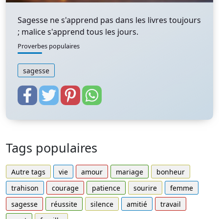
Sagesse ne s'apprend pas dans les livres toujours
; malice s'apprend tous les jours.
Proverbes populaires
sagesse
Tags populaires
Autre tags
vie
amour
mariage
bonheur
trahison
courage
patience
sourire
femme
sagesse
réussite
silence
amitié
travail