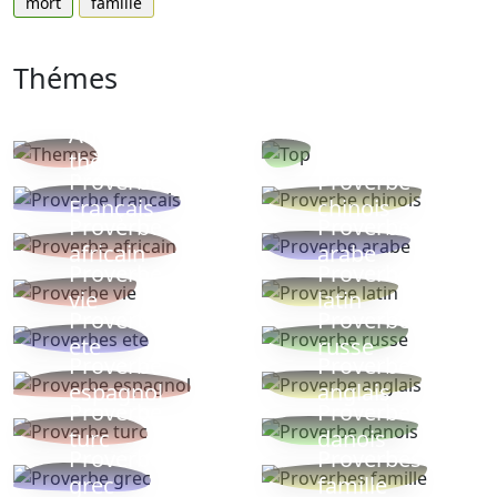
mort
famille
Thémes
Autres
Proverbes
thèmes
populaires
Proverbe
Proverbe
Français
chinois
Proverbe
Proverbe
africain
arabe
Proverbe
Proverbe
vie
latin
Proverbes
Proverbe
ete
russe
Proverbe
Proverbe
espagnol
anglais
Proverbe
Proverbe
turc
danois
Proverbe
Proverbes
grec
famille