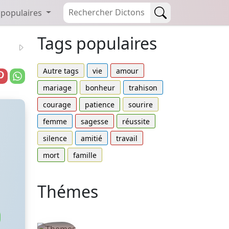
 populaires
Tags populaires
Autre tags
vie
amour
mariage
bonheur
trahison
courage
patience
sourire
femme
sagesse
réussite
silence
amitié
travail
mort
famille
Thémes
Autres