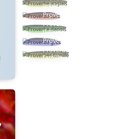
anglais
Proverbe turc
Proverbe
danois
Proverbe grec
Proverbes
famille