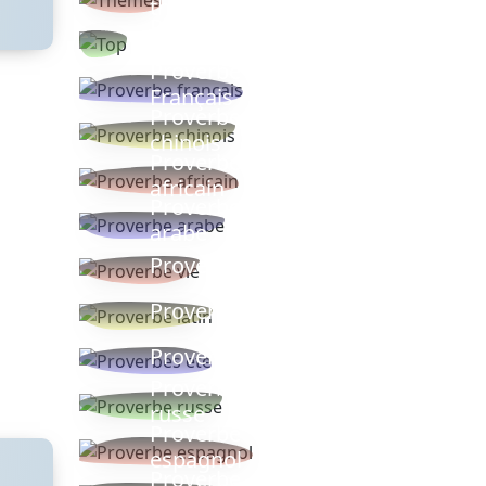
thèmes
Proverbes
populaires
Proverbe
Français
Proverbe
chinois
Proverbe
africain
Proverbe
arabe
Proverbe vie
Proverbe latin
Proverbes ete
Proverbe
russe
Proverbe
espagnol
Proverbe