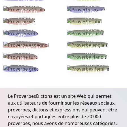
Proverbe
Proverbe
africain
arabe
Proverbe
Proverbe
vie
latin
Proverbes
Proverbe
ete
russe
Proverbe
Proverbe
espagnol
anglais
Proverbe
Proverbe
turc
danois
Proverbe
Proverbes
grec
famille
Le ProverbesDictons est un site Web qui permet
aux utilisateurs de fournir sur les réseaux sociaux,
proverbes, dictons et expressions qui peuvent être
envoyées et partagées entre plus de 20.000
proverbes, nous avons de nombreuses catégories.