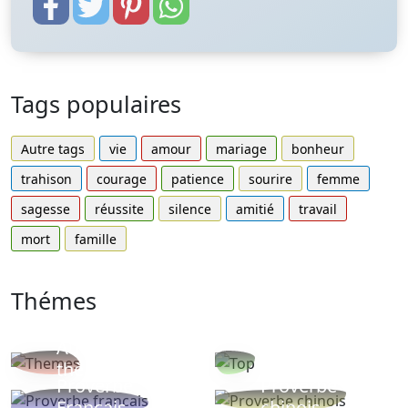
Tags populaires
Autre tags
vie
amour
mariage
bonheur
trahison
courage
patience
sourire
femme
sagesse
réussite
silence
amitié
travail
mort
famille
Thémes
Autres
Proverbes
thèmes
populaires
Proverbe
Proverbe
Français
chinois