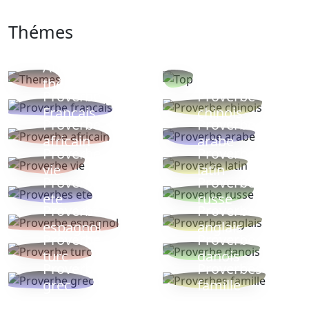
Thémes
Autres
Proverbes
thèmes
populaires
Proverbe
Proverbe
Français
chinois
Proverbe
Proverbe
africain
arabe
Proverbe
Proverbe
vie
latin
Proverbes
Proverbe
ete
russe
Proverbe
Proverbe
espagnol
anglais
Proverbe
Proverbe
turc
danois
Proverbe
Proverbes
grec
famille