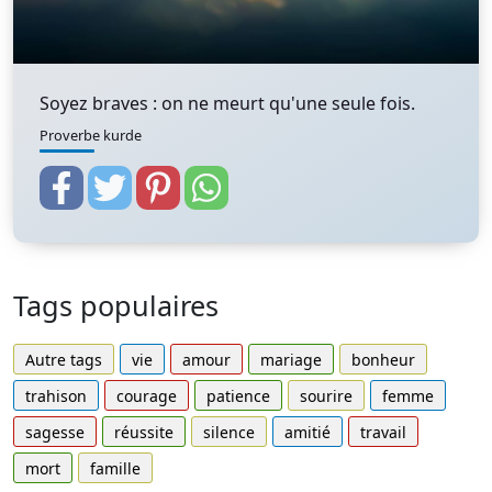
Soyez braves : on ne meurt qu'une seule fois.
Proverbe kurde
Tags populaires
Autre tags
vie
amour
mariage
bonheur
trahison
courage
patience
sourire
femme
sagesse
réussite
silence
amitié
travail
mort
famille