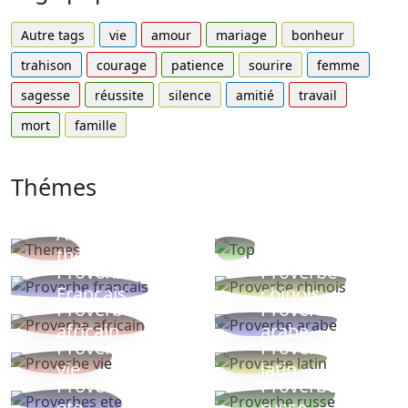
Autre tags
vie
amour
mariage
bonheur
trahison
courage
patience
sourire
femme
sagesse
réussite
silence
amitié
travail
mort
famille
Thémes
Autres
Proverbes
thèmes
populaires
Proverbe
Proverbe
Français
chinois
Proverbe
Proverbe
africain
arabe
Proverbe
Proverbe
vie
latin
Proverbes
Proverbe
ete
russe