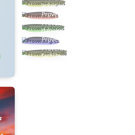
anglais
Proverbe turc
Proverbe
danois
Proverbe grec
Proverbes
famille