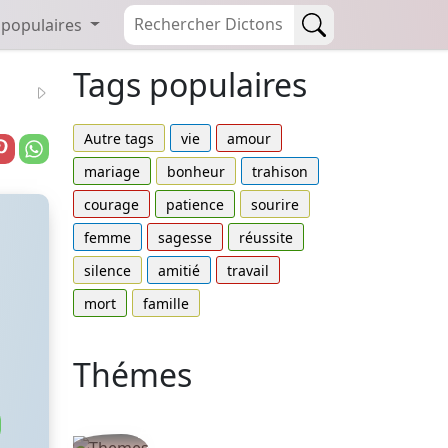
 populaires
Tags populaires
Autre tags
vie
amour
mariage
bonheur
trahison
courage
patience
sourire
femme
sagesse
réussite
silence
amitié
travail
mort
famille
Thémes
Autres