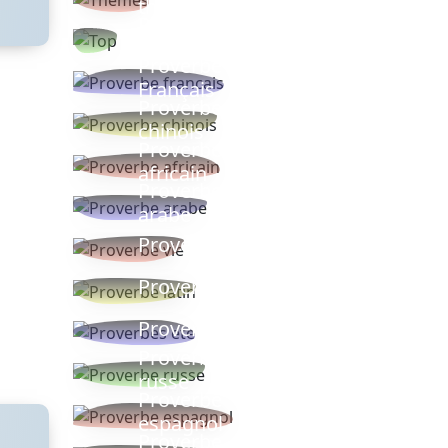
thèmes
Proverbes
populaires
Proverbe
Français
Proverbe
chinois
Proverbe
africain
Proverbe
arabe
Proverbe vie
Proverbe latin
Proverbes ete
Proverbe
russe
Proverbe
espagnol
Proverbe