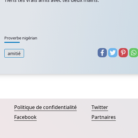
Tiens tes vrais amis avec tes deux mains.
Proverbe nigérian
amitié
Politique de confidentialité
Twitter
Facebook
Partnaires