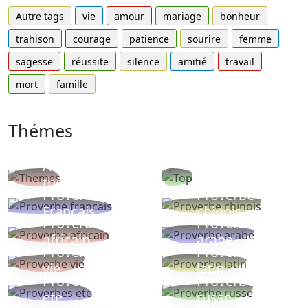
Autre tags
vie
amour
mariage
bonheur
trahison
courage
patience
sourire
femme
sagesse
réussite
silence
amitié
travail
mort
famille
Thémes
Autres
Proverbes
thèmes
populaires
Proverbe
Proverbe
Français
chinois
Proverbe
Proverbe
africain
arabe
Proverbe
Proverbe
vie
latin
Proverbes
Proverbe
ete
russe