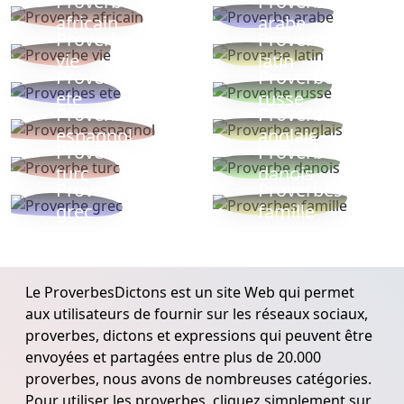
Proverbe
Proverbe
africain
arabe
Proverbe
Proverbe
vie
latin
Proverbes
Proverbe
ete
russe
Proverbe
Proverbe
espagnol
anglais
Proverbe
Proverbe
turc
danois
Proverbe
Proverbes
grec
famille
Le ProverbesDictons est un site Web qui permet
aux utilisateurs de fournir sur les réseaux sociaux,
proverbes, dictons et expressions qui peuvent être
envoyées et partagées entre plus de 20.000
proverbes, nous avons de nombreuses catégories.
Pour utiliser les proverbes, cliquez simplement sur