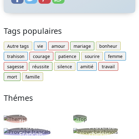
Tags populaires
Autre tags
vie
amour
mariage
bonheur
trahison
courage
patience
sourire
femme
sagesse
réussite
silence
amitié
travail
mort
famille
Thémes
Autres
Proverbes
thèmes
populaires
Proverbe
Proverbe
Français
chinois