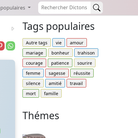
 populaires
Tags populaires
Autre tags
vie
amour
mariage
bonheur
trahison
courage
patience
sourire
femme
sagesse
réussite
silence
amitié
travail
mort
famille
Thémes
Autres