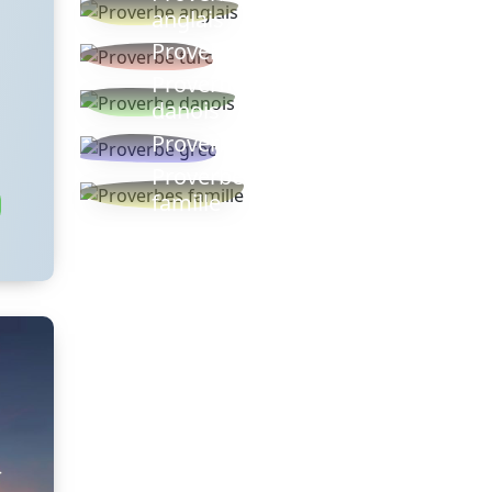
anglais
Proverbe turc
Proverbe
danois
Proverbe grec
Proverbes
famille