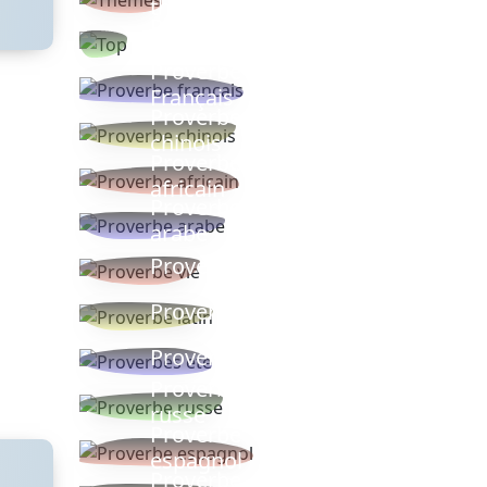
thèmes
Proverbes
populaires
Proverbe
Français
Proverbe
chinois
Proverbe
africain
Proverbe
arabe
Proverbe vie
Proverbe latin
Proverbes ete
Proverbe
russe
Proverbe
espagnol
Proverbe