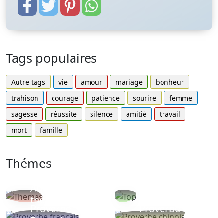
Tags populaires
Autre tags
vie
amour
mariage
bonheur
trahison
courage
patience
sourire
femme
sagesse
réussite
silence
amitié
travail
mort
famille
Thémes
Autres
Proverbes
thèmes
populaires
Proverbe
Proverbe