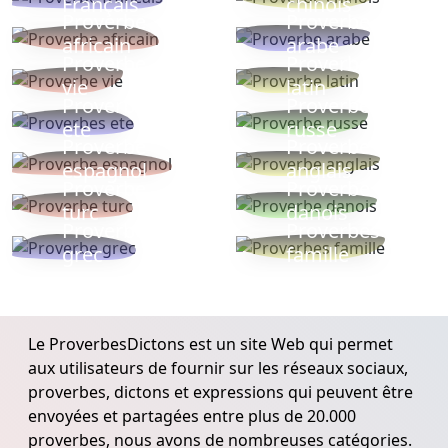
Français
chinois
Proverbe
Proverbe
africain
arabe
Proverbe
Proverbe
vie
latin
Proverbes
Proverbe
ete
russe
Proverbe
Proverbe
espagnol
anglais
Proverbe
Proverbe
turc
danois
Proverbe
Proverbes
grec
famille
Le ProverbesDictons est un site Web qui permet
aux utilisateurs de fournir sur les réseaux sociaux,
proverbes, dictons et expressions qui peuvent être
envoyées et partagées entre plus de 20.000
proverbes, nous avons de nombreuses catégories.