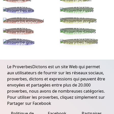
vie
latin
Proverbes
Proverbe
ete
russe
Proverbe
Proverbe
espagnol
anglais
Proverbe
Proverbe
turc
danois
Proverbe
Proverbes
grec
famille
Le ProverbesDictons est un site Web qui permet
aux utilisateurs de fournir sur les réseaux sociaux,
proverbes, dictons et expressions qui peuvent être
envoyées et partagées entre plus de 20.000
proverbes, nous avons de nombreuses catégories.
Pour utiliser les proverbes, cliquez simplement sur
Partager sur Facebook
Politique de
Facebook
Partnaires