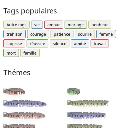
Tags populaires
Autre tags
vie
amour
mariage
bonheur
trahison
courage
patience
sourire
femme
sagesse
réussite
silence
amitié
travail
mort
famille
Thémes
Autres
Proverbes
thèmes
populaires
Proverbe
Proverbe
Français
chinois
Proverbe
Proverbe
africain
arabe
Proverbe
Proverbe