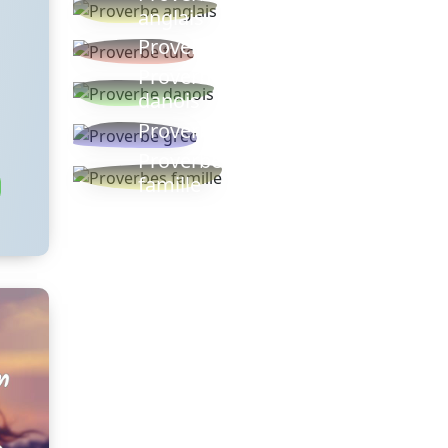
anglais
Proverbe turc
Proverbe
danois
Proverbe grec
Proverbes
famille