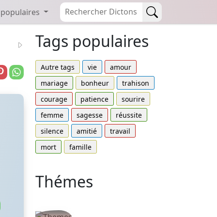
 populaires
Tags populaires
Autre tags
vie
amour
mariage
bonheur
trahison
courage
patience
sourire
femme
sagesse
réussite
silence
amitié
travail
mort
famille
Thémes
Autres