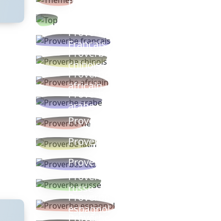
thèmes
Proverbes
populaires
Proverbe
Français
Proverbe
chinois
Proverbe
africain
Proverbe
arabe
Proverbe vie
Proverbe latin
Proverbes ete
Proverbe
russe
Proverbe
espagnol
Proverbe