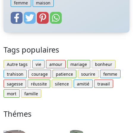
femme
maison
Tags populaires
Autre tags
vie
amour
mariage
bonheur
trahison
courage
patience
sourire
femme
sagesse
réussite
silence
amitié
travail
mort
famille
Thémes
Autres
Proverbes