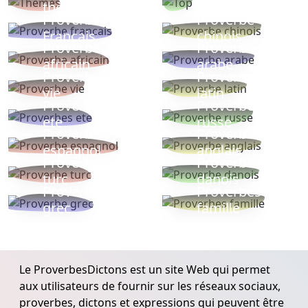
thèmes
populaires
Proverbe
Proverbe
Français
chinois
Proverbe
Proverbe
africain
arabe
Proverbe
Proverbe
vie
latin
Proverbes
Proverbe
ete
russe
Proverbe
Proverbe
espagnol
anglais
Proverbe
Proverbe
turc
danois
Proverbe
Proverbes
grec
famille
Le ProverbesDictons est un site Web qui permet
aux utilisateurs de fournir sur les réseaux sociaux,
proverbes, dictons et expressions qui peuvent être