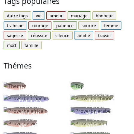
Tags populaires
Autre tags
vie
amour
mariage
bonheur
trahison
courage
patience
sourire
femme
sagesse
réussite
silence
amitié
travail
mort
famille
Thémes
Autres
Proverbes
thèmes
populaires
Proverbe
Proverbe
Français
chinois
Proverbe
Proverbe
africain
arabe
Proverbe
Proverbe
vie
latin
Proverbes
Proverbe