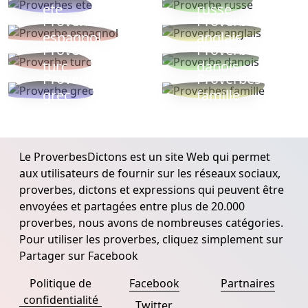
ete
russe
Proverbe
Proverbe
espagnol
anglais
Proverbe
Proverbe
turc
danois
Proverbe
Proverbes
grec
famille
Le ProverbesDictons est un site Web qui permet
aux utilisateurs de fournir sur les réseaux sociaux,
proverbes, dictons et expressions qui peuvent être
envoyées et partagées entre plus de 20.000
proverbes, nous avons de nombreuses catégories.
Pour utiliser les proverbes, cliquez simplement sur
Partager sur Facebook
Politique de
Facebook
Partnaires
confidentialité
Twitter