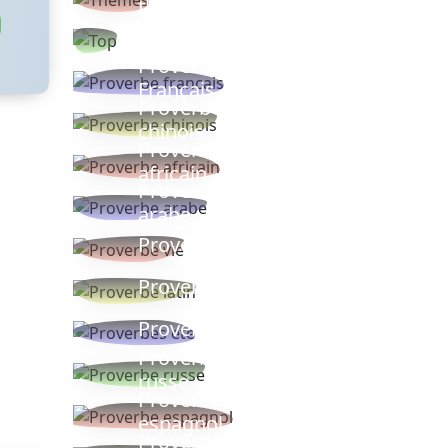
thèmes
Proverbes
populaires
Proverbe
Français
Proverbe
chinois
Proverbe
africain
Proverbe
arabe
Proverbe vie
Proverbe latin
Proverbes ete
Proverbe
russe
Proverbe
espagnol
Proverbe