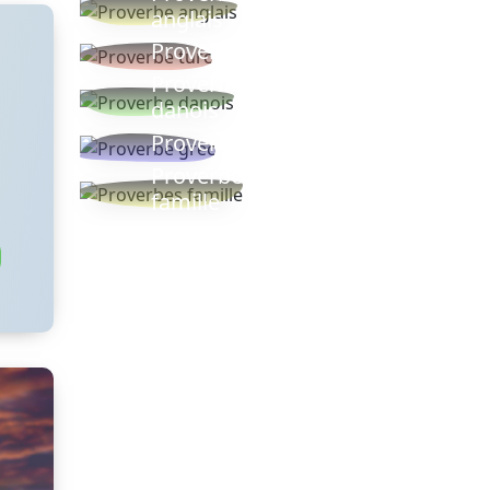
anglais
Proverbe turc
Proverbe
danois
Proverbe grec
Proverbes
famille