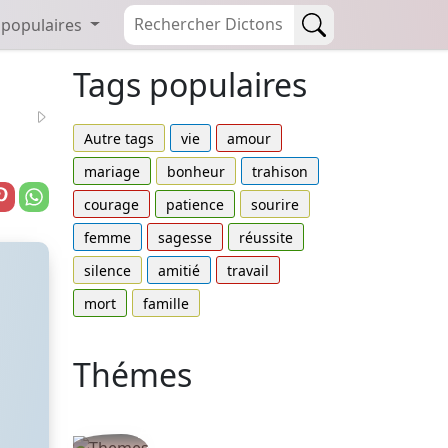
 populaires
Tags populaires
Autre tags
vie
amour
mariage
bonheur
trahison
courage
patience
sourire
femme
sagesse
réussite
silence
amitié
travail
mort
famille
Thémes
Autres