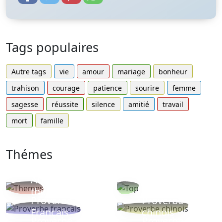
Tags populaires
Autre tags
vie
amour
mariage
bonheur
trahison
courage
patience
sourire
femme
sagesse
réussite
silence
amitié
travail
mort
famille
Thémes
Autres
Proverbes
thèmes
populaires
Proverbe
Proverbe
Français
chinois
Proverbe
Proverbe