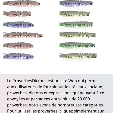
africain
arabe
Proverbe
Proverbe
vie
latin
Proverbes
Proverbe
ete
russe
Proverbe
Proverbe
espagnol
anglais
Proverbe
Proverbe
turc
danois
Proverbe
Proverbes
grec
famille
Le ProverbesDictons est un site Web qui permet
aux utilisateurs de fournir sur les réseaux sociaux,
proverbes, dictons et expressions qui peuvent être
envoyées et partagées entre plus de 20.000
proverbes, nous avons de nombreuses catégories.
Pour utiliser les proverbes, cliquez simplement sur