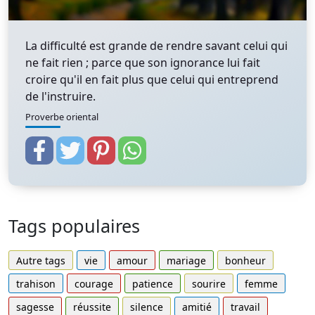
La difficulté est grande de rendre savant celui qui
ne fait rien ; parce que son ignorance lui fait
croire qu'il en fait plus que celui qui entreprend
de l'instruire.
Proverbe oriental
Tags populaires
Autre tags
vie
amour
mariage
bonheur
trahison
courage
patience
sourire
femme
sagesse
réussite
silence
amitié
travail