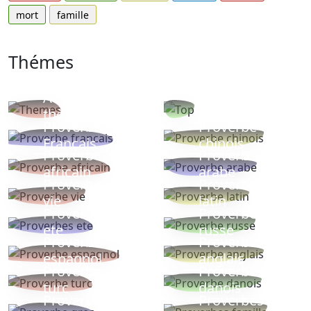
mort
famille
Thémes
Autres
Proverbes
thèmes
populaires
Proverbe
Proverbe
Français
chinois
Proverbe
Proverbe
africain
arabe
Proverbe
Proverbe
vie
latin
Proverbes
Proverbe
ete
russe
Proverbe
Proverbe
espagnol
anglais
Proverbe
Proverbe
turc
danois
Proverbe
Proverbes