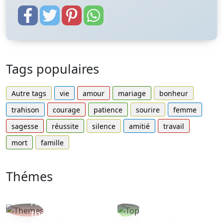
Tags populaires
Autre tags
vie
amour
mariage
bonheur
trahison
courage
patience
sourire
femme
sagesse
réussite
silence
amitié
travail
mort
famille
Thémes
Autres
Proverbes
thèmes
populaires
Proverbe
Proverbe