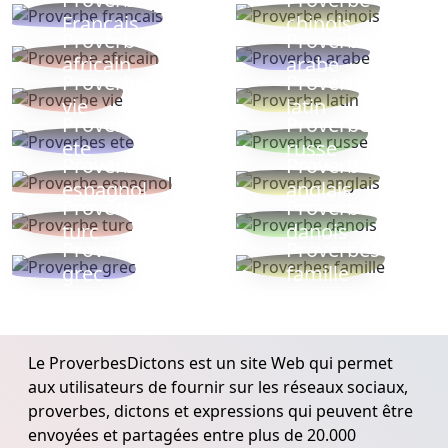
Français
chinois
Proverbe
Proverbe
africain
arabe
Proverbe
Proverbe
vie
latin
Proverbes
Proverbe
ete
russe
Proverbe
Proverbe
espagnol
anglais
Proverbe
Proverbe
turc
danois
Proverbe
Proverbes
grec
famille
Le ProverbesDictons est un site Web qui permet
aux utilisateurs de fournir sur les réseaux sociaux,
proverbes, dictons et expressions qui peuvent être
envoyées et partagées entre plus de 20.000