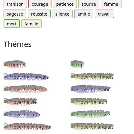
trahison
courage
patience
sourire
femme
sagesse
réussite
silence
amitié
travail
mort
famille
Thémes
Autres
Proverbes
thèmes
populaires
Proverbe
Proverbe
Français
chinois
Proverbe
Proverbe
africain
arabe
Proverbe
Proverbe
vie
latin
Proverbes
Proverbe
ete
russe
Proverbe
Proverbe
espagnol
anglais