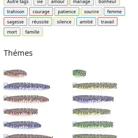
Autre tags
vie
amour
mariage
bonheur
trahison
courage
patience
sourire
femme
sagesse
réussite
silence
amitié
travail
mort
famille
Thémes
Autres
Proverbes
thèmes
populaires
Proverbe
Proverbe
Français
chinois
Proverbe
Proverbe
africain
arabe
Proverbe
Proverbe
vie
latin
Proverbes
Proverbe
ete
russe
Proverbe
Proverbe