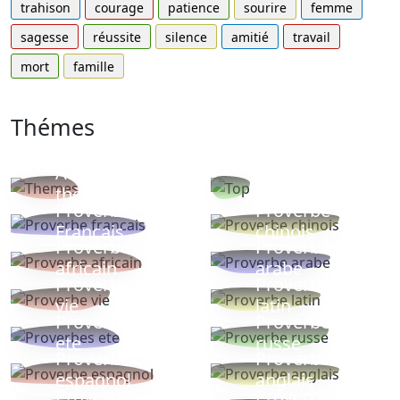
trahison
courage
patience
sourire
femme
sagesse
réussite
silence
amitié
travail
mort
famille
Thémes
Autres
Proverbes
thèmes
populaires
Proverbe
Proverbe
Français
chinois
Proverbe
Proverbe
africain
arabe
Proverbe
Proverbe
vie
latin
Proverbes
Proverbe
ete
russe
Proverbe
Proverbe
espagnol
anglais
Proverbe
Proverbe