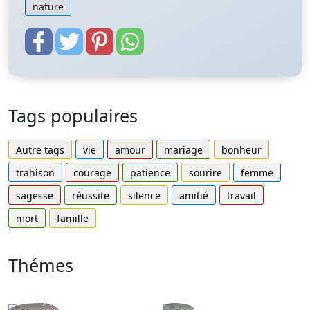
nature
Tags populaires
Autre tags
vie
amour
mariage
bonheur
trahison
courage
patience
sourire
femme
sagesse
réussite
silence
amitié
travail
mort
famille
Thémes
Autres
Proverbes