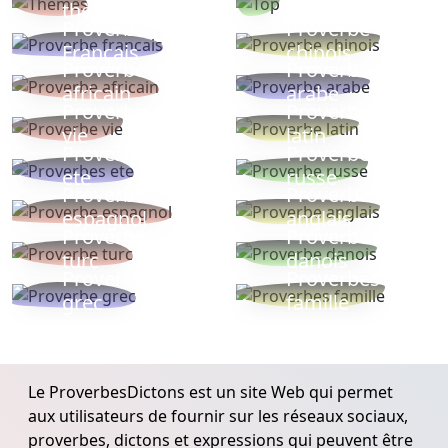
thèmes
populaires
Proverbe
Proverbe
Français
chinois
Proverbe
Proverbe
africain
arabe
Proverbe
Proverbe
vie
latin
Proverbes
Proverbe
ete
russe
Proverbe
Proverbe
espagnol
anglais
Proverbe
Proverbe
turc
danois
Proverbe
Proverbes
grec
famille
Le ProverbesDictons est un site Web qui permet
aux utilisateurs de fournir sur les réseaux sociaux,
proverbes, dictons et expressions qui peuvent être