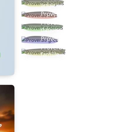
anglais
Proverbe turc
Proverbe
danois
Proverbe grec
Proverbes
famille