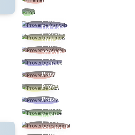
thèmes
Proverbes
populaires
Proverbe
Français
Proverbe
chinois
Proverbe
africain
Proverbe
arabe
Proverbe vie
Proverbe latin
Proverbes ete
Proverbe
russe
Proverbe
espagnol
Proverbe