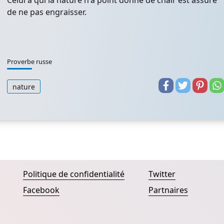
Celui à qui la nature n'a point donné de chair est assuré
de ne pas engraisser.
Proverbe russe
nature
Politique de confidentialité
Twitter
Facebook
Partnaires