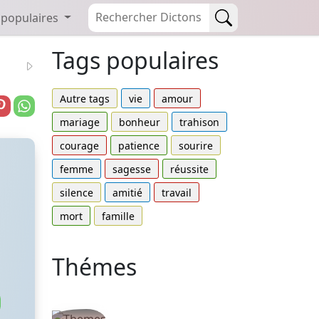
 populaires
Tags populaires
Autre tags
vie
amour
mariage
bonheur
trahison
courage
patience
sourire
femme
sagesse
réussite
silence
amitié
travail
mort
famille
Thémes
Autres