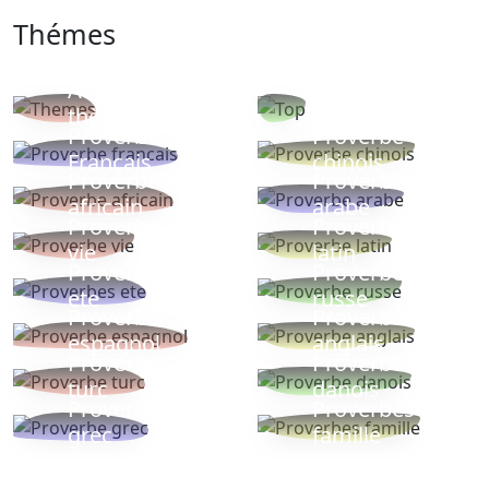
Thémes
Autres
Proverbes
thèmes
populaires
Proverbe
Proverbe
Français
chinois
Proverbe
Proverbe
africain
arabe
Proverbe
Proverbe
vie
latin
Proverbes
Proverbe
ete
russe
Proverbe
Proverbe
espagnol
anglais
Proverbe
Proverbe
turc
danois
Proverbe
Proverbes
grec
famille