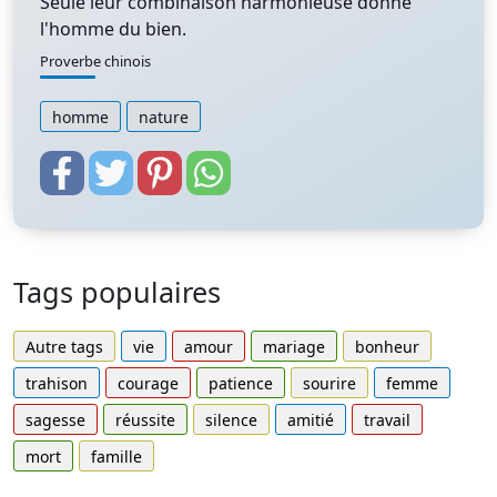
Seule leur combinaison harmonieuse donne
l'homme du bien.
Proverbe chinois
homme
nature
Tags populaires
Autre tags
vie
amour
mariage
bonheur
trahison
courage
patience
sourire
femme
sagesse
réussite
silence
amitié
travail
mort
famille